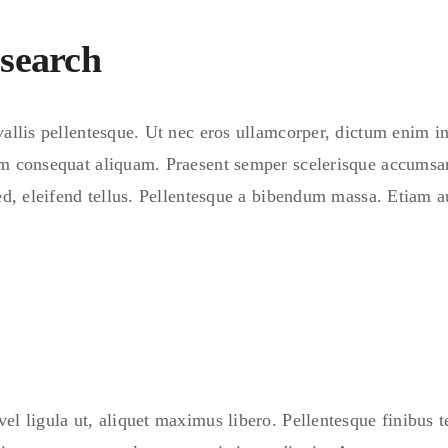
search
vallis pellentesque. Ut nec eros ullamcorper, dictum enim i
um consequat aliquam. Praesent semper scelerisque accumsan
sed, eleifend tellus. Pellentesque a bibendum massa. Etiam a
el ligula ut, aliquet maximus libero. Pellentesque finibus te