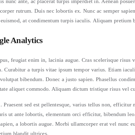
s nunc ante, ac placerat turpis imperdiet in. Aenean posuer
corper rutrum. Duis nec lobortis ex. Nunc ac semper sapien
 euismod, at condimentum turpis iaculis. Aliquam pretium bl
le Analytics
us, feugiat enim in, lacinia augue. Cras scelerisque risus v
 Curabitur a turpis vitae ipsum tempor varius. Etiam iaculis
 volutpat bibendum. Donec a justo sapien. Phasellus condi
tate aliquet commodo. Aliquam dictum tristique risus vel cu
 Praesent sed est pellentesque, varius tellus non, efficitur n
ris ut ante lobortis, elementum orci efficitur, bibendum leo. 
apien, a lobortis augue. Morbi ullamcorper erat vel nunc 
etium blandit ultrices.