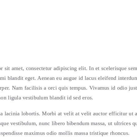
 sit amet, consectetur adipiscing elit. In et scelerisque s
 mi blandit eget. Aenean eu augue id lacus eleifend interdum
orper. Nam facilisis a orci quis tempus. Vivamus id odio jus
n ligula vestibulum blandit id sed eros.
 lacinia lobortis. Morbi at velit at velit auctor efficitur ut 
erisque vestibulum, nunc libero bibendum massa, ut ultrices q
 Suspendisse maximus odio mollis massa tristique rhoncus.