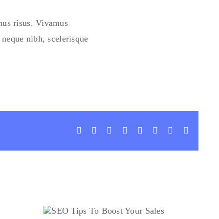
mus risus. Vivamus
 neque nibh, scelerisque
Facebook
X
LinkedIn
WhatsApp
Tumblr
Pinterest
Vk
Correo
electrón