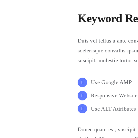
Keyword Re
Duis vel tellus a ante con
scelerisque convallis ips
suscipit, molestie tortor 
Use Google AMP
Responsive Website
Use ALT Attributes
Donec quam est, suscipit v