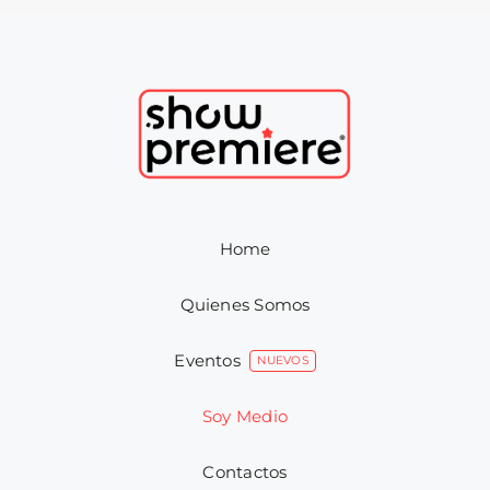
Home
Quienes Somos
Eventos
NUEVOS
Soy Medio
Contactos